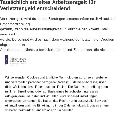
Tatsächlich erzieltes Arbeitsentgelt für
Verletztengeld
entscheidend
Verletztengeld wird durch die Berufsgenossenschaften nach Ablauf der
Entgeltfortzahlung
gezahlt, wenn die Arbeitsunfähigkeit z. B. durch einen Arbeitsunfall
verursacht
wurde. Berechnet wird es nach dem während der letzten vier Wochen
abgerechneten
Arbeitsentgelt. Nicht zu berücksichtigen sind Einnahmen, die nicht
nachgewiesen
werden können (z. B. Schwarzarbeit).
Es gilt das Zuflussprinzip, außer wenn dem Versicherten für den
maßgeblichen Abrechnungszeitraum zunächst rechtswidrig
Wir verwenden Cookies und ähnliche Technologien auf unserer Website
Arbeitsentgelt
und verarbeiten personenbezogene Daten (z.B. deine IP-Adresse) über
vorenthalten wurde, das ihm aber später – etwa nach einem
dich. Wir teilen diese Daten auch mit Dritten. Die Datenverarbeitung kann
gewonnenen Arbeitsgerichtsprozess
mit Ihrer Einwilligung oder auf Basis eines berechtigten Interesses
– zugeflossen ist.
erfolgen, dem Sie in den individuellen Privatsphäre-Einstellungen
widersprechen kannst. Sie haben das Recht, nur in essenzielle Services
einzuwilligen und ihre Einwilligung in der Datenschutzerklärung zu einem
späteren Zeitpunkt zu ändern oder zu widerrufen.
-