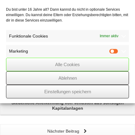
17/01/2020
/
WSSK
Du bist unter 16 Jahre alt? Dann kannst du nicht in optionale Services
einwilligen. Du kannst deine Eltern oder Erziehungsberechtigten bitten, mit
Über
den Autor
dir in diese Services einzuwilligen.
wssk-admin
Funktionale Cookies
Immer aktiv
Related
Posts
Marketing
Marketin
Keine steuerrechtliche Beratungspflicht des
Alle Cookies
Immobilienmaklers
Ablehnen
Trittschallschutz
in der Wohnungseigentümergemeinschaft
Einstellungen speichern
Steuerliche Anerkennung von
Verlusten aus sonstigen
Kapitalanlagen
Nächster Beitrag