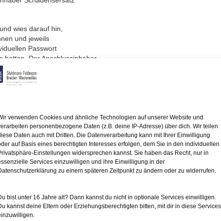
einhaber Schadensersatz
und wies darauf hin,
hnen und jeweils
viduellen Passwort
 hatten. Der Anschlussinhaber
gshandlung
ch die Beweislast
chtsverletzung
doch für
Wir verwenden Cookies und ähnliche Technologien auf unserer Website und
unkt der Rechtsverletzung
verarbeiten personenbezogene Daten (z.B. deine IP-Adresse) über dich. Wir teilen
diese Daten auch mit Dritten. Die Datenverarbeitung kann mit Ihrer Einwilligung
 – diesen Internetanschluss
oder auf Basis eines berechtigten Interesses erfolgen, dem Sie in den individuellen
lussinhaber im Rahmen einer
Privatsphäre-Einstellungen widersprechen kannst. Sie haben das Recht, nur in
um Umstände
essenzielle Services einzuwilligen und ihre Einwilligung in der
nnt sind. In diesem Umfang
Datenschutzerklärung zu einem späteren Zeitpunkt zu ändern oder zu widerrufen.
tteilung verpflichtet,
entuellen Verletzungshandlung
Du bist unter 16 Jahre alt? Dann kannst du nicht in optionale Services einwilligen.
Du kannst deine Eltern oder Erziehungsberechtigten bitten, mit dir in diese Services
arlegungslast nicht
einzuwilligen.