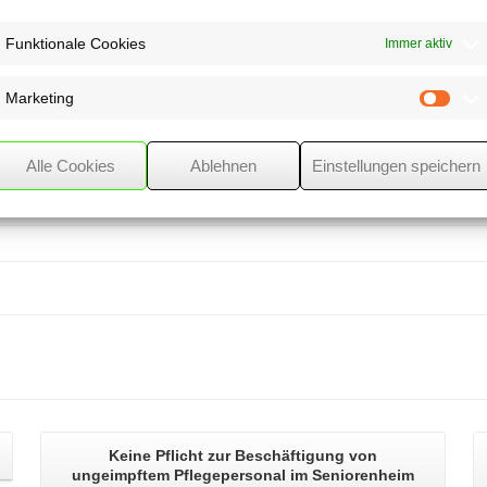
hatte.
Funktionale Cookies
Immer aktiv
, die Internetnutzung
are zu untersuchen. Hat
Marketing
Mark
rschungen den Namen des Familienmitglieds
 er dessen Namen offenbaren,
Alle Cookies
Ablehnen
Einstellungen speichern
Keine Pflicht zur Beschäftigung von
ungeimpftem Pflegepersonal
im Seniorenheim