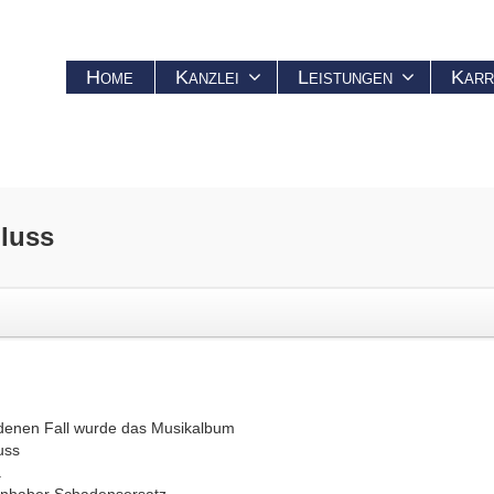
Home
Kanzlei
Leistungen
Karr
luss
denen Fall wurde das Musikalbum
uss
.