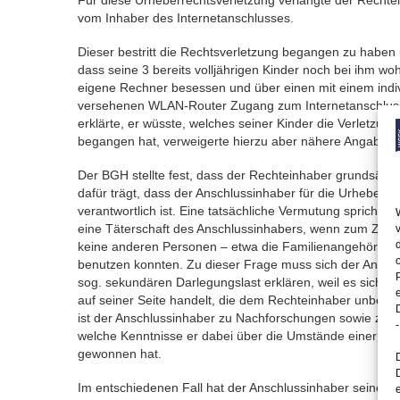
Für diese Urheberrechtsverletzung verlangte der Recht
vom Inhaber des Internetanschlusses.
Dieser bestritt die Rechtsverletzung begangen zu haben 
dass seine 3 bereits volljährigen Kinder noch bei ihm wo
eigene Rechner besessen und über einen mit einem indi
versehenen WLAN-Router Zugang zum Internetanschluss
erklärte, er wüsste, welches seiner Kinder die Verletzun
begangen hat, verweigerte hierzu aber nähere Angaben.
Der BGH stellte fest, dass der Rechteinhaber grundsätzli
dafür trägt, dass der Anschlussinhaber für die Urheberre
verantwortlich ist. Eine tatsächliche Vermutung spricht je
eine Täterschaft des Anschlussinhabers, wenn zum Zeitp
keine anderen Personen – etwa die Familienangehörigen
benutzen konnten. Zu dieser Frage muss sich der Ansch
sog. sekundären Darlegungslast erklären, weil es sich 
auf seiner Seite handelt, die dem Rechteinhaber unbeka
ist der Anschlussinhaber zu Nachforschungen sowie zur Mi
-
welche Kenntnisse er dabei über die Umstände einer ev
gewonnen hat.
Im entschiedenen Fall hat der Anschlussinhaber seiner D