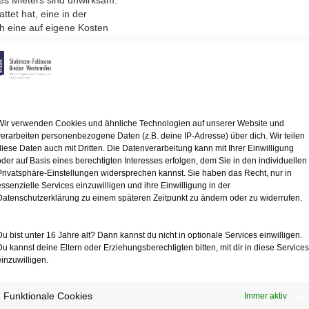
es Mieters sind unwirksam.
tet hat, eine in der
h eine auf eigene Kosten
denen Fall verwies der
vorhandene moderne
mittlung der ortsüblichen
 eine gebrauchte
 wurde diese jedoch
Wir verwenden Cookies und ähnliche Technologien auf unserer Website und
ng gab es nicht.
verarbeiten personenbezogene Daten (z.B. deine IP-Adresse) über dich. Wir teilen
diese Daten auch mit Dritten. Die Datenverarbeitung kann mit Ihrer Einwilligung
oder auf Basis eines berechtigten Interesses erfolgen, dem Sie in den individuellen
eine Einbauküche
Privatsphäre-Einstellungen widersprechen kannst. Sie haben das Recht, nur in
atte dem Mieter gestattet,
essenzielle Services einzuwilligen und ihre Einwilligung in der
osten durch eine
Datenschutzerklärung zu einem späteren Zeitpunkt zu ändern oder zu widerrufen.
rauchsgewährungs-
 bisherigen, nunmehr
glich der
Du bist unter 16 Jahre alt? Dann kannst du nicht in optionale Services einwilligen.
tungs- und Gebrauchsgewährungs-)Pflichten
Du kannst deine Eltern oder Erziehungsberechtigten bitten, mit dir in diese Services
einzuwilligen.
stausch nicht mehr vermieterseits
Funktionale Cookies
Immer aktiv
ehrige Mietereinrichtung