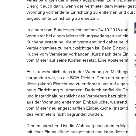
Vereinbarungen der Mietvertragsparteien zum Nachteil d
Dies gilt auch dann, wenn der Vermieter dem Mieter gestat
Wohnung vorhandene Einrichtung zu entfernen und durc
angeschaffte Einrichtung zu ersetzen.
In einem vom Bundesgerichtshof am 24.10.2018 entschie
Vermieter bei einem Mieterhöhungsverlangen auf eine 
Küchenausstattung, die mitvermietet und daher bei der Er
Vergleichsmiete zu berücksichtigen ist. Beim Einzug war
Küche vom Vermieter vorhanden. Kurz nach dem Einzug
vom Mieter auf seine Kosten ersetzt. Eine Kostenerstattu
Es ist unerheblich, dass in der Wohnung zu Mietbeginn 
vorhanden war, so die BGH-Richter. Denn der Vermieter h
diese (ältere) Einrichtung zu entfernen und auf eigene K
neue Einrichtung zu ersetzen. Dadurch entfiel die Geb
-
und Instandhaltungspflicht des Vermieters bezüglich der
aus der Wohnung entfernten Einbauküche, während bezü
vom Mieter neu angeschafften Einbauküche (Instandhal
des Vermieters nicht begründet wurden.
Dementsprechend ist die Wohnung nach dem erfolgten Au
mit einer Einbauküche ausgestattet und kann diese nunm