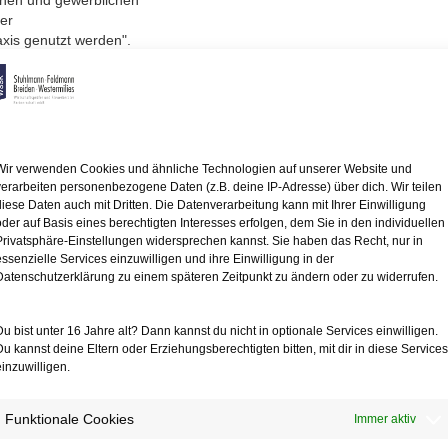
chen und gewerblichen
der
xis genutzt werden".
 eine Apotheke in dem
xen genutzt. Ein Teileigentümer
de Teile als Wohnraum.
nterlassungsanspruch
rdnung nicht als Privatwohnung,
Wir verwenden Cookies und ähnliche Technologien auf unserer Website und
tzt werden darf.
verarbeiten personenbezogene Daten (z.B. deine IP-Adresse) über dich. Wir teilen
eschlossene Nutzung als
diese Daten auch mit Dritten. Die Datenverarbeitung kann mit Ihrer Einwilligung
ngsweise nicht mehr
oder auf Basis eines berechtigten Interesses erfolgen, dem Sie in den individuellen
Privatsphäre-Einstellungen widersprechen kannst. Sie haben das Recht, nur in
essenzielle Services einzuwilligen und ihre Einwilligung in der
s dann nicht anzunehmen,
Datenschutzerklärung zu einem späteren Zeitpunkt zu ändern oder zu widerrufen.
 beruflichen
. Die Wohnnutzung in
Du bist unter 16 Jahre alt? Dann kannst du nicht in optionale Services einwilligen.
g regelmäßig
Du kannst deine Eltern oder Erziehungsberechtigten bitten, mit dir in diese Services
il sie mit typischen
einzuwilligen.
inderlärm
schaftseigentums (etwa im
anderen Zeiten – nämlich
Funktionale Cookies
Immer aktiv