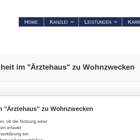
Home
Kanzlei
Leistungen
Karr
nheit im
"Ärztehaus"
zu Wohnzwecken
im
"Ärztehaus"
zu Wohnzwecken
n, ob die Nutzung einer
ken erlaubt
gserklärung ein