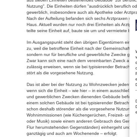
aus sieben Einheiten bestehendes Gebäude "zur berufli
Nutzung". Die Einheiten dürfen "ausdrücklich beruflich o
gewerblich, insbesondere auch als Apotheke oder Arztpra
Nach der Aufteilung befanden sich sechs Arztpraxen und
Haus. Aktuell wurden nur noch drei Einheiten als Arztpra
teilte seine Einheit auf, baute sie um und vermietete bei
Im Ausgangspunkt steht den übrigen Eigentümern ein U
zu, weil die betroffene Einheit nach der Gemeinschaftso
sondern nur für berufliche und gewerbliche Zwecke genu
Zwar kann sich eine nach dem vereinbarten Zweck ausg
zulässig erweisen, wenn sie bei typisierender Betrachtu
stört als die vorgesehene Nutzung.
Das ist aber bei der Nutzung zu Wohnzwecken jedenfall
wenn sich die Einheit – wie hier – in einem ausschließlich
-
und gewerblichen Zwecken dienenden Gebäude befindet
einem solchen Gebäude ist bei typisierender Betrachtun
schon deshalb störender als die vorgesehene Nutzung, we
Wohnimmissionen (wie Küchengerüchen, Freizeit- und K
oder Musik) sowie einem anderen Gebrauch des Gemein
Flur herumstehenden Gegenständen) einhergeht und zu 
ganztägig und auch am Wochenende – erfolgt.