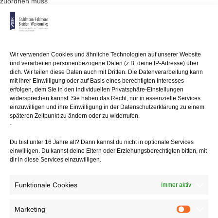
zuordnen muss
oder nicht. Dieser wollte die Beteiligung an einer GmbH dem
Privatvermögen
zuordnen und die daraus erzielten Einkünfte im Rahmen seiner
Einkommensteuererklärung
als Kapitalvermögen versteuern. Da er jedoch die meisten Einnahmen
Wir verwenden Cookies und ähnliche Technologien auf unserer Website
mit
und verarbeiten personenbezogene Daten (z.B. deine IP-Adresse) über
seinem Einzelunternehmen durch die Tätigkeiten der GmbH für das
dich. Wir teilen diese Daten auch mit Dritten. Die Datenverarbeitung kann
Einzelunternehmen
mit Ihrer Einwilligung oder auf Basis eines berechtigten Interesses
erzielte, war das Finanzamt der Auffassung, dass es sich bei der
erfolgen, dem Sie in den individuellen Privatsphäre-Einstellungen
Beteiligung
widersprechen kannst. Sie haben das Recht, nur in essenzielle Services
einzuwilligen und ihre Einwilligung in der Datenschutzerklärung zu einem
um notwendiges Betriebsvermögen handelt.
späteren Zeitpunkt zu ändern oder zu widerrufen.
-
Diese Meinung teilte auch der BFH. Durch die Tätigkeiten der GmbH
und
Du bist unter 16 Jahre alt? Dann kannst du nicht in optionale Services
den daraus entstehenden Gewinn hat die Beteiligung eine wichtige
einwilligen. Du kannst deine Eltern oder Erziehungsberechtigten bitten, mit
Bedeutung für
dir in diese Services einzuwilligen.
das Einzelunternehmen. Es gewährleistet die weitere Erzielung von
Einnahmen
Funktionale Cookies
und sichert so die Fortführung des Unternehmens. Damit handelt es
Immer aktiv
sich
um notwendiges Betriebsvermögen, ein Wahlrecht seitens des
Marketing
Marketin
Steuerpflichtigen