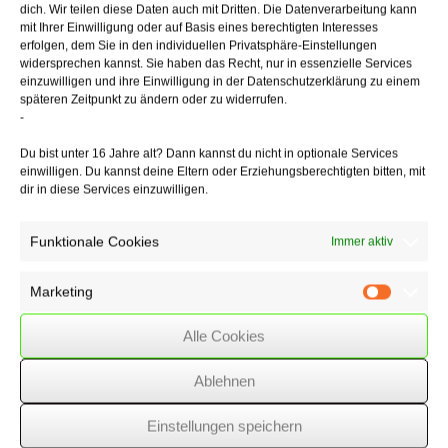
wieder zur Arbeit kommende Arbeitnehmer tatsächlich einen
dich. Wir teilen diese Daten auch mit Dritten. Die Datenverarbeitung kann
einsatzfähigen
mit Ihrer Einwilligung oder auf Basis eines berechtigten Interesses
Eindruck macht.
erfolgen, dem Sie in den individuellen Privatsphäre-Einstellungen
widersprechen kannst. Sie haben das Recht, nur in essenzielle Services
einzuwilligen und ihre Einwilligung in der Datenschutzerklärung zu einem
Dazu reicht die Erklärung des Arbeitnehmers. Einer Bescheinigung
späteren Zeitpunkt zu ändern oder zu widerrufen.
über
-
die Arbeitsfähigkeit bedarf es nicht. Hat der Arbeitgeber Zweifel, muss
er den Gesundheitszustand des Arbeitnehmers prüfen lassen. Eine
Du bist unter 16 Jahre alt? Dann kannst du nicht in optionale Services
ärztliche
einwilligen. Du kannst deine Eltern oder Erziehungsberechtigten bitten, mit
Bescheinigung, die die Arbeitsfähigkeit bestätigt, ist ratsam.
dir in diese Services einzuwilligen.
Funktionale Cookies
Immer aktiv
29/05/2017
/
Rechtsgebiete
,
WSSK
Marketing
Marketin
Über
den Autor
Alle Cookies
wssk-admin
Ablehnen
Related
Posts
Einstellungen speichern