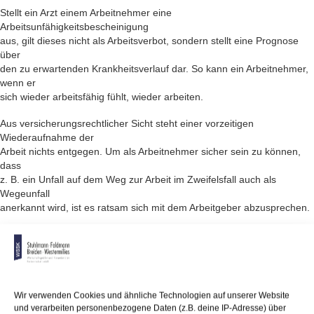
Stellt ein Arzt einem Arbeitnehmer eine
Arbeitsunfähigkeitsbescheinigung
aus, gilt dieses nicht als Arbeitsverbot, sondern stellt eine Prognose
über
den zu erwartenden Krankheitsverlauf dar. So kann ein Arbeitnehmer,
wenn er
sich wieder arbeitsfähig fühlt, wieder arbeiten.
Aus versicherungsrechtlicher Sicht steht einer vorzeitigen
Wiederaufnahme der
Arbeit nichts entgegen. Um als Arbeitnehmer sicher sein zu können,
dass
z. B. ein Unfall auf dem Weg zur Arbeit im Zweifelsfall auch als
Wegeunfall
anerkannt wird, ist es ratsam sich mit dem Arbeitgeber abzusprechen.
Ein Arbeitgeber kann jedoch seine Fürsorgepflicht verletzen und
schadensersatzpflichtig
sein, wenn er einen arbeitsunfähigen Arbeitnehmer einsetzt.
Arbeitgeber
sind daher gut beraten sich zu vergewissern, dass der trotz
Wir verwenden Cookies und ähnliche Technologien auf unserer Website
Arbeitsunfähigkeit
und verarbeiten personenbezogene Daten (z.B. deine IP-Adresse) über