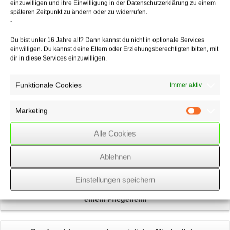
einzuwilligen und ihre Einwilligung in der Datenschutzerklärung zu einem
mit
späteren Zeitpunkt zu ändern oder zu widerrufen.
dem Hinweis auf die Rutschgefahr bei Nässe nicht ausreicht.
-
Du bist unter 16 Jahre alt? Dann kannst du nicht in optionale Services
einwilligen. Du kannst deine Eltern oder Erziehungsberechtigten bitten, mit
25/03/2020
/
WSSK
dir in diese Services einzuwilligen.
Funktionale Cookies
Immer aktiv
Über
den Autor
wssk-admin
Marketing
Marketin
Related
Posts
Alle Cookies
Ablehnen
Beweislast bei
Zugang einer E-Mail
Einstellungen speichern
Aufwendungen für die
Unterbringung eines Elternteils
in
einem Pflegeheim