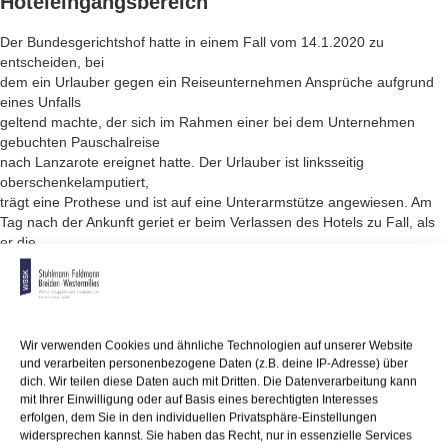
Hoteleingangsbereich
Der Bundesgerichtshof hatte in einem Fall vom 14.1.2020 zu
entscheiden, bei
dem ein Urlauber gegen ein Reiseunternehmen Ansprüche aufgrund
eines Unfalls
geltend machte, der sich im Rahmen einer bei dem Unternehmen
gebuchten Pauschalreise
nach Lanzarote ereignet hatte. Der Urlauber ist linksseitig
oberschenkelamputiert,
trägt eine Prothese und ist auf eine Unterarmstütze angewiesen. Am
Tag nach der Ankunft geriet er beim Verlassen des Hotels zu Fall, als
er die
regennasse Rollstuhlrampe vor dem Hoteleingang zu Fuß passieren
wollte.
Infolge des Sturzes erlitt er eine Handgelenksfraktur.
Grundsätzlich war zu prüfen, ob die Rollstuhlrampe den maßgeblichen
Wir verwenden Cookies und ähnliche Technologien auf unserer Website
örtlichen Bauvorschriften entsprach und damit den
und verarbeiten personenbezogene Daten (z.B. deine IP-Adresse) über
Sicherheitsstandard bot,
dich. Wir teilen diese Daten auch mit Dritten. Die Datenverarbeitung kann
den ein Hotelgast erwarten durfte. Falls die Rollstuhlrampe diesem
mit Ihrer Einwilligung oder auf Basis eines berechtigten Interesses
erfolgen, dem Sie in den individuellen Privatsphäre-Einstellungen
Standard
widersprechen kannst. Sie haben das Recht, nur in essenzielle Services
nicht entsprach, entstand eine Gefährdungslage, in der ein Warnschild